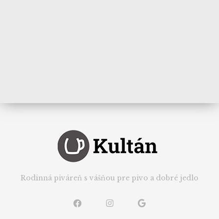
Rodinná piváreň s vášňou pre pivo a dobré jedlo