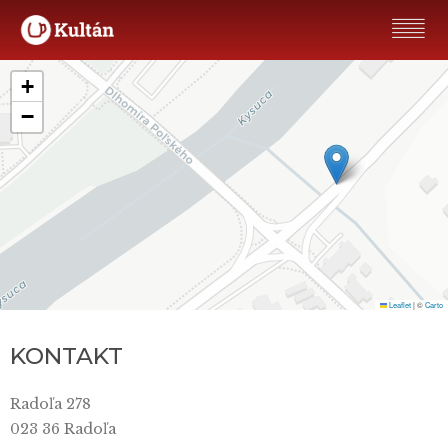
+
−
Leaflet
|
©
Carto
KONTAKT
Radoľa 278
023 36 Radoľa